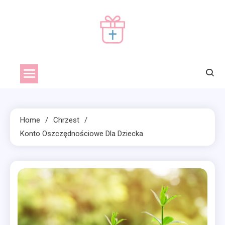
Skip
to
content
prezentnachrzciny.pl
prezentnachrzciny
Home
Chrzest
Konto Oszczędnościowe Dla Dziecka