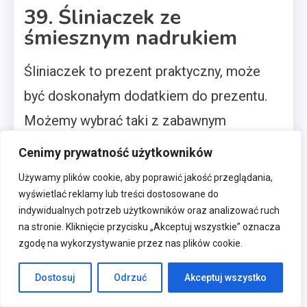
39. Śliniaczek ze
śmiesznym nadrukiem
Śliniaczek to prezent praktyczny, może
być doskonałym dodatkiem do prezentu.
Możemy wybrać taki z zabawnym
nadrukiem, który sprawi wiele radości
Cenimy prywatność użytkowników
rodzicom. Przyda się trochę śmiechu przy
Używamy plików cookie, aby poprawić jakość przeglądania,
stole!
wyświetlać reklamy lub treści dostosowane do
indywidualnych potrzeb użytkowników oraz analizować ruch
40. Nosidełko
na stronie. Kliknięcie przycisku „Akceptuj wszystkie” oznacza
ergonomiczne
zgodę na wykorzystywanie przez nas plików cookie.
Jeśli rodzice dziecka lubią czuć się
Dostosuj
Odrzuć
Akceptuj wszystko
swobodnie na pewno ucieszą się z