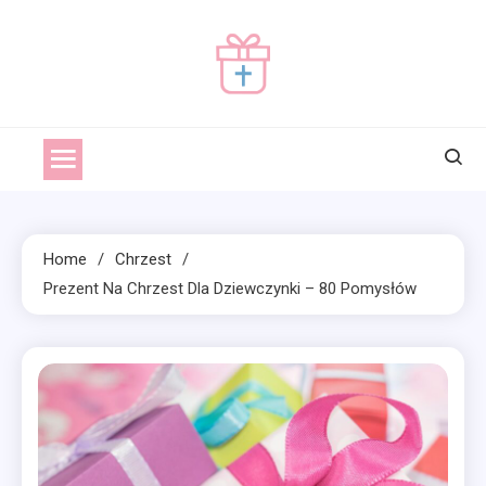
Skip
to
content
prezentnachrzciny.pl
prezentnachrzciny
Home
Chrzest
Prezent Na Chrzest Dla Dziewczynki – 80 Pomysłów