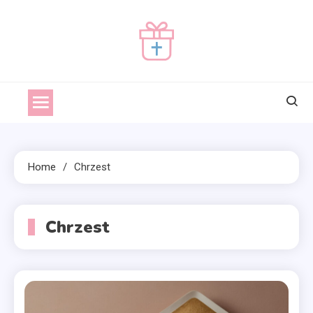
Skip
to
content
prezentnachrzciny.pl
prezentnachrzciny
Home
Chrzest
Chrzest