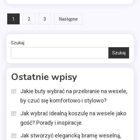
Stronicowanie
1
2
3
Następne
wpisów
Szukaj
Szukaj
Ostatnie wpisy
Jakie buty wybrać na przebranie na wesele,
by czuć się komfortowo i stylowo?
Jak wybrać idealną koszulę na wesele jako
gość? Porady i inspiracje.
Jak stworzyć elegancką bramę weselną,