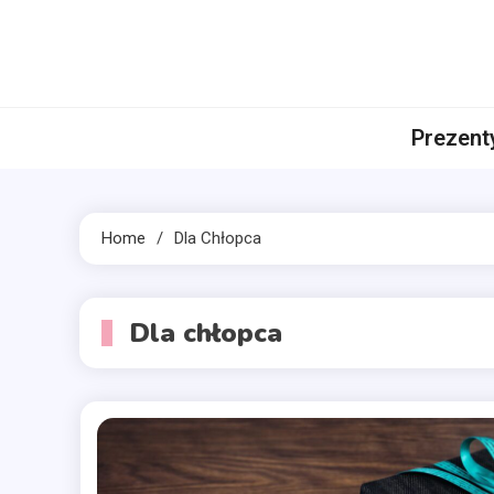
Skip
to
content
preze
prezentnac
Prezent
Home
Dla Chłopca
Dla chłopca