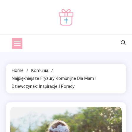
Skip
to
content
prezentnachrzciny.pl
prezentnachrzciny
Home
Komunia
Najpiękniejsze Fryzury Komunijne Dla Mam I
Dziewczynek: Inspiracje I Porady