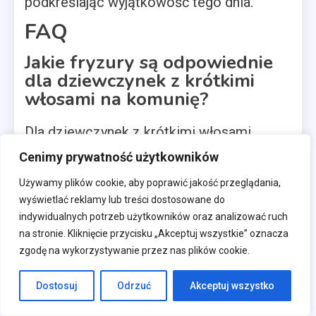
podkreślając wyjątkowość tego dnia.
FAQ
Jakie fryzury są odpowiednie
dla dziewczynek z krótkimi
włosami na komunię?
Dla dziewczynek z krótkimi włosami
świetnym wyborem mogą być delikatne
Cenimy prywatność użytkowników
fale lub stylowe upięcia z użyciem
Używamy plików cookie, aby poprawić jakość przeglądania,
wyświetlać reklamy lub treści dostosowane do
ozdobnych spinek. Można również
indywidualnych potrzeb użytkowników oraz analizować ruch
rozważyć dodanie opaski lub wianka, które
na stronie. Kliknięcie przycisku „Akceptuj wszystkie” oznacza
zgodę na wykorzystywanie przez nas plików cookie.
dodadzą elegancji i uroku.
Czy można samodzielnie
Dostosuj
Odrzuć
Akceptuj wszystko
wykonać fryzurę komunijną w